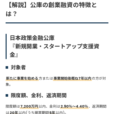
【解説】公庫の創業融資の特徴と
は？
日本政策金融公庫
『新規開業・スタートアップ支援資
金』
対象者
新たに事業を始める
方または
事業開始後概ね7年以内
の方が対
象。
限度額、金利、返済期間
限度額は
7,200万円
以内、金利は
2.90％～4.40％
、返済期間
は
20年
以内(うち据置期間
5年
以内)。