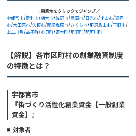
＼開業地をクリックでジャンプ／
宇都宮市
/
足利市
/
栃木市
/
佐野市
/
鹿沼市
/
日光市
/
小山市
/
真岡
市
/
大田原市
/
矢板市
/
那須塩原市
/
さくら市
/
那須烏山市
/
下野市
/
上三川町
/
益子町
/
市貝町
/
野木町
/
那須町
/
那珂川町
【解説】各市区町村の創業融資制度
の特徴とは？
宇都宮市
『街づくり活性化創業資金【一般創業
資金】』
対象者