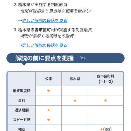
栃木県
が実施する制度融資
~信用保証協会と自治体が創業を後押し~
→
詳しい解説の段落を見る
栃木県の各市区町村
が実施する制度融資
~補助が手厚く地域特化の融資~
→
詳しい解説の段落を見る
解説の前に要点を把握
各市区町村
公庫
栃木県
(※1※2)
融資限度額
★
金利
★
★
返済期間
★
スピード感
★
補助
★
(※3)