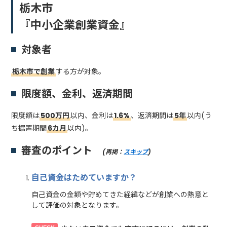
栃木市
『中小企業創業資金』
対象者
栃木市で創業
する方が対象。
限度額、金利、返済期間
限度額は
500万円
以内、金利は
1.6%
、返済期間は
5年
以内(う
ち据置期間
6カ月
以内)。
審査のポイント
(再掲：
スキップ
)
自己資金はためていますか？
自己資金の金額や貯めてきた経緯などが創業への熱意と
して評価の対象となります。