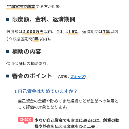
宇都宮市で創業
する方が対象。
限度額、金利、返済期間
限度額は
2,000万円
以内、金利は
1.9%
、返済期間は
7年
以内
(うち据置期間
1年
以内)。
補助の内容
信用保証料の補助あり。
審査のポイント
(再掲：
スキップ
)
自己資金はためていますか？
自己資金の金額や貯めてきた経緯などが創業への熱意と
して評価の対象となります。
少ない自己資金でも審査に通るには、創業の動
機や熱意を伝える文章をひと工夫！