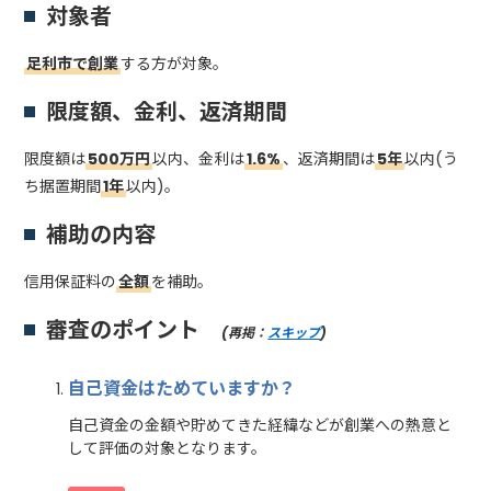
対象者
足利市で創業
する方が対象。
限度額、金利、返済期間
限度額は
500万円
以内、金利は
1.6%
、返済期間は
5年
以内(う
ち据置期間
1年
以内)。
補助の内容
信用保証料の
全額
を補助。
審査のポイント
(再掲：
スキップ
)
自己資金はためていますか？
自己資金の金額や貯めてきた経緯などが創業への熱意と
して評価の対象となります。