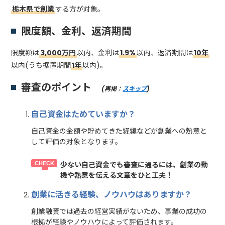
栃木県で創業
する方が対象。
限度額、金利、返済期間
限度額は
3,000万円
以内、金利は
1.9%
以内、返済期間は
10年
以内(うち据置期間
1年
以内)。
審査のポイント
(再掲：
スキップ
)
自己資金はためていますか？
自己資金の金額や貯めてきた経緯などが創業への熱意と
して評価の対象となります。
少ない自己資金でも審査に通るには、創業の動
機や熱意を伝える文章をひと工夫！
創業に活きる経験、ノウハウはありますか？
創業融資では過去の経営実績がないため、事業の成功の
根拠が経験やノウハウによって評価されます。