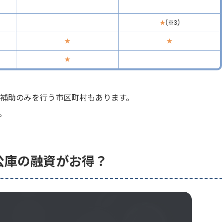
★
(※3)
★
★
★
に補助のみを行う市区町村もあります。
。
公庫の融資がお得？