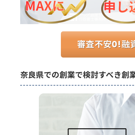
審査不安0!融
奈良県での創業で検討すべき創