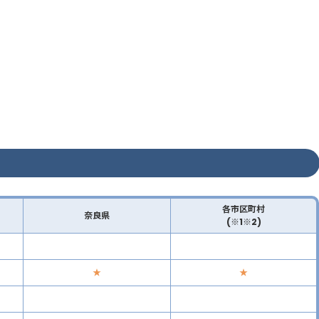
各市区町村
奈良県
(※1※2)
★
★