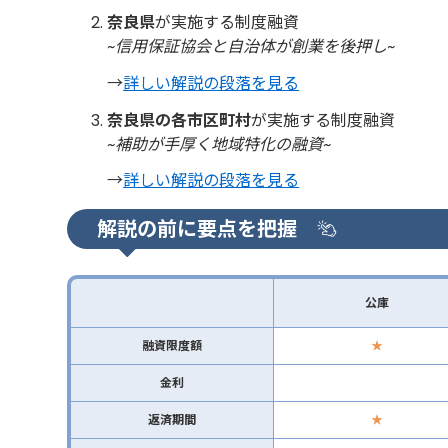
奈良県
が実施する制度融資
~信用保証協会と自治体が創業を後押し~
→
詳しい解説の段落を見る
奈良県の各市区町村
が実施する制度融資
~補助が手厚く地域特化の融資~
→
詳しい解説の段落を見る
解説の前に要点を把握
公庫
融資限度額
★
金利
返済期間
★